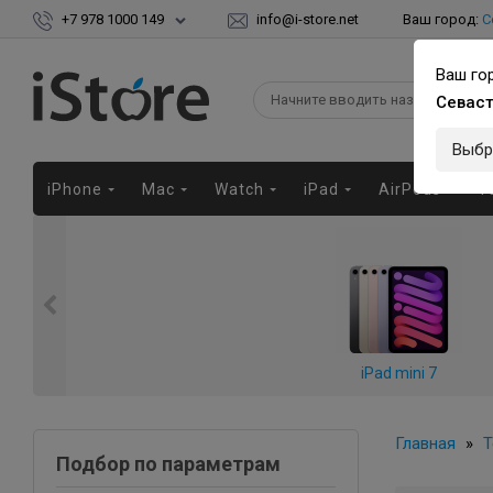
+7 978 1000 149
info@i-store.net
Ваш город:
С
Ваш го
Севас
Выбр
iPhone
Mac
Watch
iPad
AirPods
Г
iPad mini 7
Главная
»
Т
Подбор по параметрам