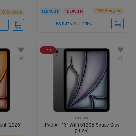
1500
бонусов
103490 ₽
102990 ₽
500
бонусов
Купить в 1 клик
- 7 %
iPad Air
ight (2026)
iPad Air 13" WiFi 512GB Space Gray
(2026)