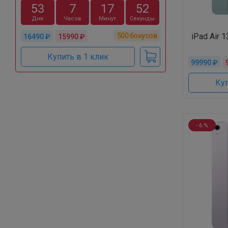
53
7
17
51
Дня
Часов
Минут
Секунда
500
бонусов
iPad Air 1
16490 ₽
15990 ₽
Купить в 1 клик
99990 ₽
Куп
- 6 %