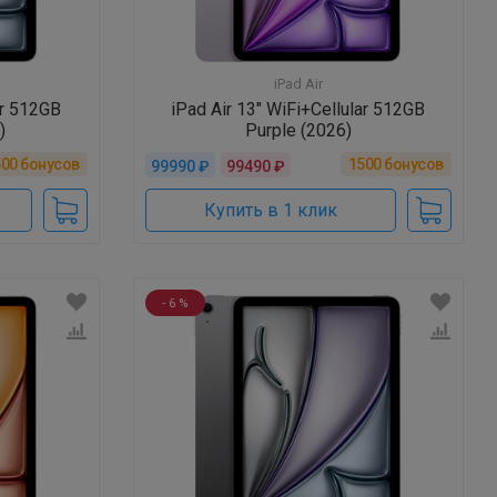
iPad Air
ar 512GB
iPad Air 13" WiFi+Cellular 512GB
)
Purple (2026)
500
бонусов
1500
бонусов
99990 ₽
99490 ₽
Купить в 1 клик
- 6 %