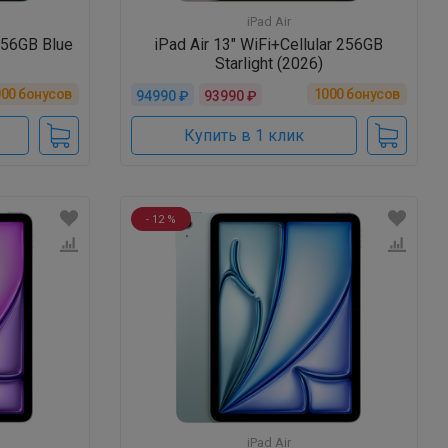
iPad Air
 256GB Blue
iPad Air 13" WiFi+Cellular 256GB
Starlight (2026)
000
бонусов
1000
бонусов
94990 ₽
93990 ₽
Купить в 1 клик
- 12 %
iPad Air