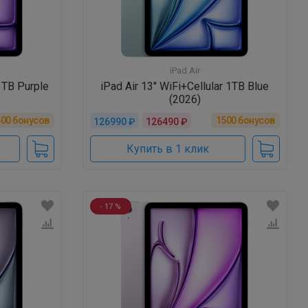
iPad Air
 1TB Purple
iPad Air 13" WiFi+Cellular 1TB Blue
(2026)
500
бонусов
1500
бонусов
126990 ₽
126490 ₽
Купить в 1 клик
- 17 %