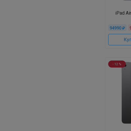
iPad Ai
94990 ₽
Куп
- 12 %