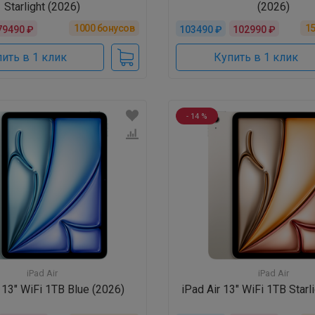
Starlight (2026)
(2026)
1000
бонусов
1
79490 ₽
103490 ₽
102990 ₽
ить в 1 клик
Купить в 1 клик
- 14 %
iPad Air
iPad Air
r 13" WiFi 1TB Blue (2026)
iPad Air 13" WiFi 1TB Starl