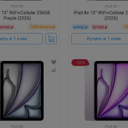
iPad Air
iPad Air
r 13" WiFi+Cellular 256GB
iPad Air 13" WiFi+Cellular
Purple (2026)
(2026)
1000
бонусов
1
93990 ₽
94990 ₽
93990 ₽
ить в 1 клик
Купить в 1 клик
- 12 %
iPad Air
iPad Air