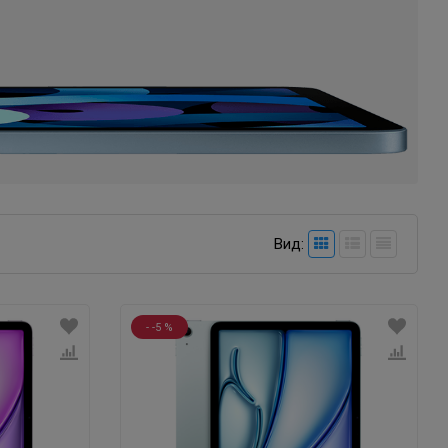
Вид:
- -5 %