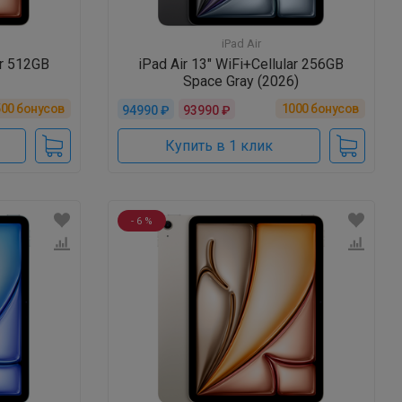
iPad Air
ar 512GB
iPad Air 13" WiFi+Cellular 256GB
Space Gray (2026)
500
бонусов
1000
бонусов
94990 ₽
93990 ₽
Купить в 1 клик
- 6 %