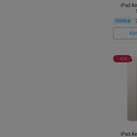
iPad Ai
79990 ₽
Куп
- 12 %
iPad Ai