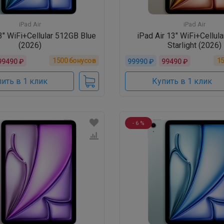
iPad Air
iPad Air
3" WiFi+Cellular 512GB Blue
iPad Air 13" WiFi+Cellul
(2026)
Starlight (2026)
1500
бонусов
1
99490 ₽
99990 ₽
99490 ₽
ить в 1 клик
Купить в 1 клик
- 6 %