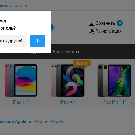
евастополь
род
Сравнить
0
тополь?
Регистрация
ать другой
Да
аджеты
Аудио
Аксессуары
Новое
iPad 11"
iPad Air
iPad Pro 11"
ехника Apple
»
iPad
»
iPad Air