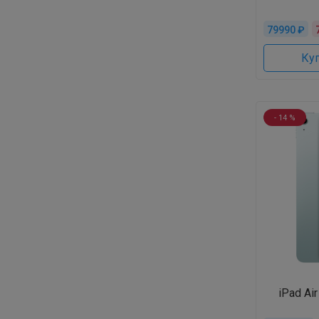
79990 ₽
Куп
- 14 %
iPad Ai