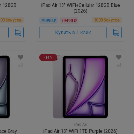
ar 128GB
iPad Air 13" WiFi+Cellular 128GB Blue
(2026)
000
бонусов
1000
бонусов
79990 ₽
79490 ₽
Купить в 1 клик
- 14 %
iPad Air
ace Gray
iPad Air 13" WiFi 1TB Purple (2026)