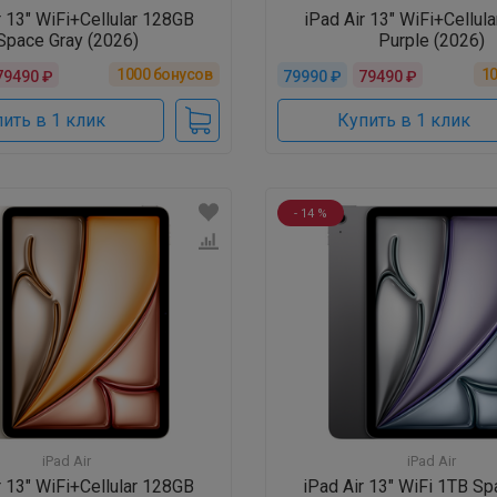
r 13" WiFi+Cellular 128GB
iPad Air 13" WiFi+Cellul
Space Gray (2026)
Purple (2026)
1000
бонусов
1
79490 ₽
79990 ₽
79490 ₽
ить в 1 клик
Купить в 1 клик
- 14 %
iPad Air
iPad Air
r 13" WiFi+Cellular 128GB
iPad Air 13" WiFi 1TB Sp