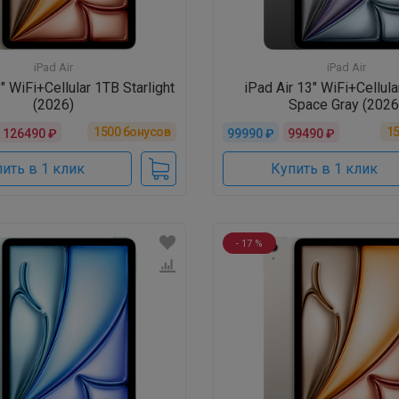
iPad Air
iPad Air
" WiFi+Cellular 1TB Starlight
iPad Air 13" WiFi+Cellul
(2026)
Space Gray (2026
1500
бонусов
1
126490 ₽
99990 ₽
99490 ₽
ить в 1 клик
Купить в 1 клик
- 17 %