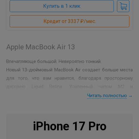
Купить в 1 клик
Кредит от 3337 ₽/мес.
Apple MacBook Air 13
Впечатляюще большой. Невероятно тонкий.
Новый 13-дюймовый MacBook Air создает больше места
для того, что вам нравится, благодаря просторному
дисплею Liquid Retina. Усиленный чипом M2 и
обладающий до 18 часов автономной работы, ноутбук
Читать полностью
→
обеспечивает молниеносную производительность в
ультрапортативном дизайне.
iPhone 17 Pro
Ваш выбор. Ваш MacBook Air 13
MacBook Air 13 - это все ваши мечты — выбирайте свой