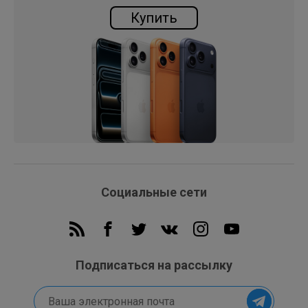
размер, выбирайте свой цвет и вперед. Независимо от
Купить
выбранной модели, он создан с прочным корпусом из
100% переработанного алюминия. Безвентиляторный
дизайн обеспечивает тишину даже при интенсивных
нагрузках.
Два идеальных размера. Независимо от того, выбираете
ли вы 13- или 15-дюймовый ноутбук, обе модели очень
легкие и имеют толщину менее половины дюйма, поэтому
вы можете брать его с собой куда угодно.
Четыре великолепных цвета. Ваши варианты выходят за
Социальные сети
границы этого мира, и каждый из них идет в комплекте с
соответствующим кабелем для зарядки MagSafe.
Чип M2 обеспечивает большую скорость во всем, что вы
Подписаться на рассылку
делаете, будь то редактирование видео для учебы,
совместная работа над бизнес-планом или просмотр шоу