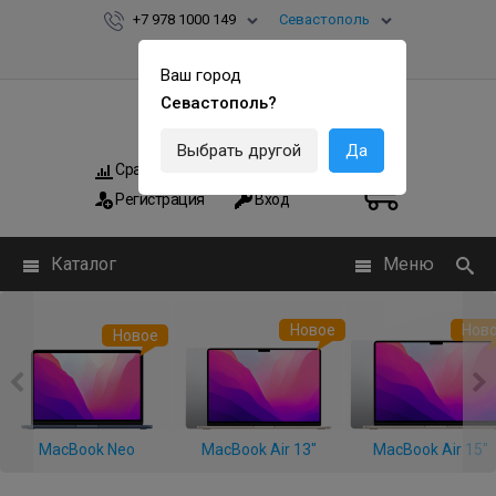
+7 978 1000 149
Севастополь
Ваш город
Севастополь?
Выбрать другой
Да
Сравнить
Мои заказы
0
0
Регистрация
Вход
Каталог
Меню
Новое
Нов
Новое
MacBook Neo
MacBook Air 13"
MacBook Air 15"