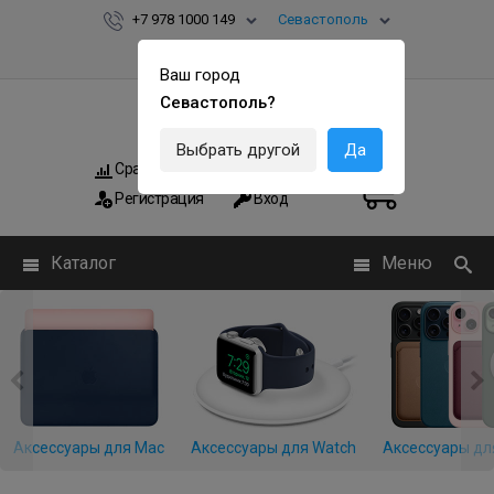
+7 978 1000 149
Севастополь
Ваш город
Севастополь?
Выбрать другой
Да
Сравнить
Мои заказы
0
0
Регистрация
Вход
Каталог
Меню
Аксессуары для Mac
Аксессуары для Watch
Аксессуары дл