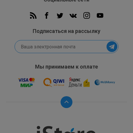
Новая универсальная система камер iPhone 16 позволяет
делать красивые фотографии как вблизи, так и издалека.
48-мегапиксельная камера Fusion "два в одном"
позволяет делать потрясающие снимки со сверхвысоким
Подписаться на рассылку
разрешением или увеличивать изображение с помощью
телеобъектива оптического качества в 2 раза.
Сверхширокоугольная камера снимает макроснимки
крупным планом или более широкие снимки. В целом, это
все равно что иметь четыре объектива в кармане. С
Мы принимаем к оплате
помощью функции spatial capture можно даже делать
фотографии и видео в формате 3D, которые можно
просматривать с помощью Apple Vision Pro.
Сверхширокая камера. Сосредоточьтесь на мелочах.
И на общей картине.
Новая сверхширокоугольная камера с автофокусом
делает невероятно четкие, детализированные