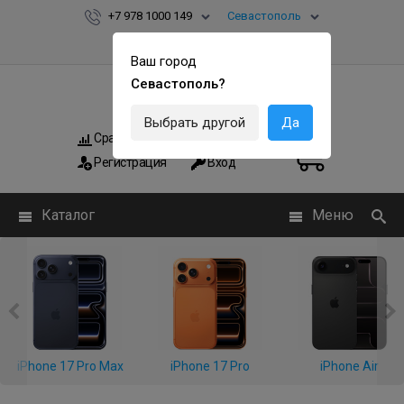
+7 978 1000 149
Севастополь
Ваш город
Севастополь?
Выбрать другой
Да
Сравнить
Мои заказы
0
0
Регистрация
Вход
Каталог
Меню
iPhone 17 Pro Max
iPhone 17 Pro
iPhone Air