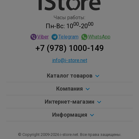
макроснимки и видеозаписи. Вы также можете снимать
более масштабные сцены, не отступая ни на шаг. А
Часы работы:
поскольку он имеет большую диафрагму и большие
00
00
Пн-Вс: 10
-20
пиксели, он может захватывать до в 2,6 раза больше
Viber
Telegram
WhatsApp
света, обеспечивая более высокое качество
изображения — даже при слабом освещении.
+7 (978) 1000-149
Захват пространства. Придайте вашим фотографиям
info@i-store.net
и видеороликам совершенно новое измерение.
Каталог товаров
Благодаря перестроенным камерам iPhone 16 позволяет
делать волшебные фотографии и видео совершенно по-
Компания
новому с помощью функции пространственной съемки.
Интернет-магазин
Вы можете пережить эти моменты в 3D с эффектом
погружения с помощью Apple Vision Pro.
Информация
Аудио микс. Сделайте так, чтобы ваш голос был
услышан.
© Copyright 2009-2026 i-store.net. Все права защищены.