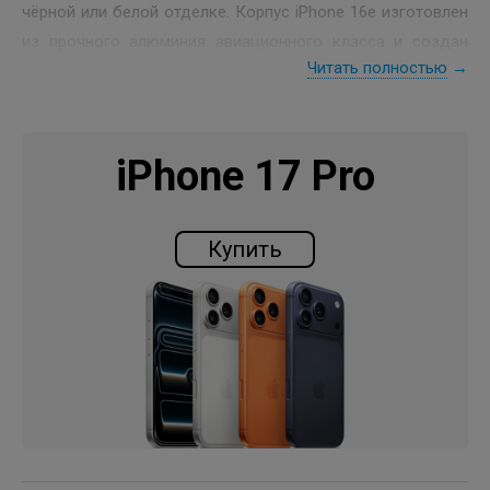
чёрной или белой отделке. Корпус iPhone 16e изготовлен
из прочного алюминия авиационного класса и создан
Читать полностью
→
для того, чтобы служить долго и выдерживать
жизненные «упс», «ой» и «о нет». Передняя панель iPhone
16e защищена стеклом Ceramic Shield, которое прочнее
любого другого стекла для смартфонов и готово к
iPhone 17 Pro
любым жизненным ситуациям. Кроме того, iPhone 16e
устойчив к брызгам, воде и пыли.
Купить
Кнопка действия
Быстрый доступ к вашей любимой функции.
Одним нажатием вы можете использовать
интеллектуальные визуальные функции, позвонить
лучшему другу, запустить любимое приложение и многое
другое.
USB‑C
Один порт для всего.