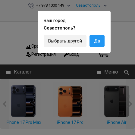
+7 978 1000 149
Севастополь
Ваш город
Севастополь?
Выбрать другой
Да
Сравнить
Мои заказы
0
0
Регистрация
Вход
Каталог
Меню
iPhone 17 Pro Max
iPhone 17 Pro
iPhone Air