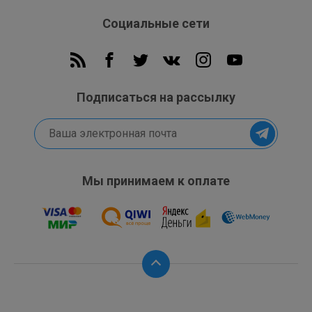
Социальные сети
iPhone 16e оснащён портом USB‑C, который подходит для
зарядки и подключения других устройств Apple и
широкого спектра аксессуаров.
6,1-дюймовый дисплей Super Retina XDR
Подписаться на рассылку
Благодаря такой же отличной контрастности, как у iPhone
16, великолепный OLED-дисплей iPhone 16e без рамок
идеально подходит для просмотра шоу, игр или чтения.
Мы принимаем к оплате
Автономность работы аккумулятора в течение всего
дня
От заката до рассвета и даже дольше.
iPhone 16e имеет увеличенное время работы от
аккумулятора — до 6 часов больше, чем у iPhone 11, и до
12 часов больше, чем у iPhone SE. Это лучшее время
работы от аккумулятора среди iPhone такого размера.