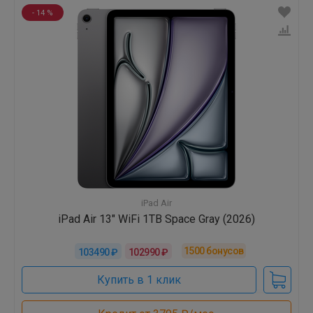
- 14 %
iPad Air
iPad Air 13" WiFi 1TB Space Gray (2026)
1500
бонусов
103490 ₽
102990 ₽
Купить в 1 клик