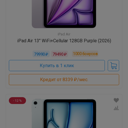
iPad Air
iPad Air 13" WiFi+Cellular 128GB Purple (2026)
1000
бонусов
79990 ₽
79490 ₽
Купить в 1 клик
Кредит от 8339 ₽/мес.
- 12 %