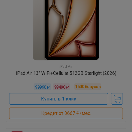
iPad Air
iPad Air 13" WiFi+Cellular 512GB Starlight (2026)
1500
бонусов
99990 ₽
99490 ₽
Купить в 1 клик
Кредит от 3667 ₽/мес.