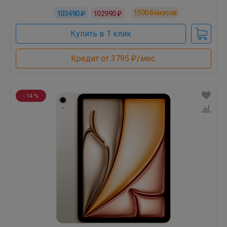
1500
бонусов
103490 ₽
102990 ₽
Купить в 1 клик
Кредит от 3795 ₽/мес.
- 14 %