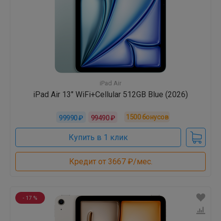
iPad Air
iPad Air 13" WiFi+Cellular 512GB Blue (2026)
1500
бонусов
99990 ₽
99490 ₽
Купить в 1 клик
Кредит от 3667 ₽/мес.
- 17 %