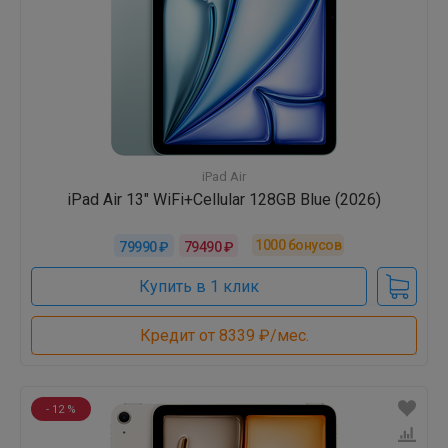
iPad Air
iPad Air 13" WiFi+Cellular 128GB Blue (2026)
1000
бонусов
79990 ₽
79490 ₽
Купить в 1 клик
Кредит от 8339 ₽/мес.
- 12 %