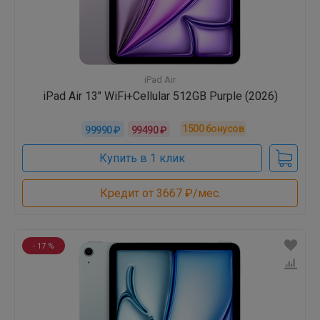
iPad Air
iPad Air 13" WiFi+Cellular 512GB Purple (2026)
1500
бонусов
99990 ₽
99490 ₽
Купить в 1 клик
Кредит от 3667 ₽/мес.
- 17 %