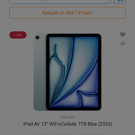
Кредит от 4657 ₽/мес.
- -5 %
iPad Air
iPad Air 13" WiFi+Cellular 1TB Blue (2026)