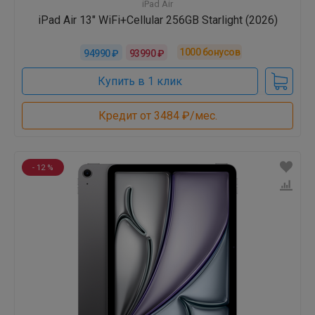
iPad Air
iPad Air 13" WiFi+Cellular 256GB Starlight (2026)
1000
бонусов
94990 ₽
93990 ₽
Купить в 1 клик
Кредит от 3484 ₽/мес.
- 12 %