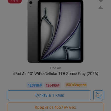
- -5 %
iPad Air
iPad Air 13" WiFi+Cellular 1TB Space Gray (2026)
1500
бонусов
126990 ₽
126490 ₽
Купить в 1 клик
Кредит от 4657 ₽/мес.