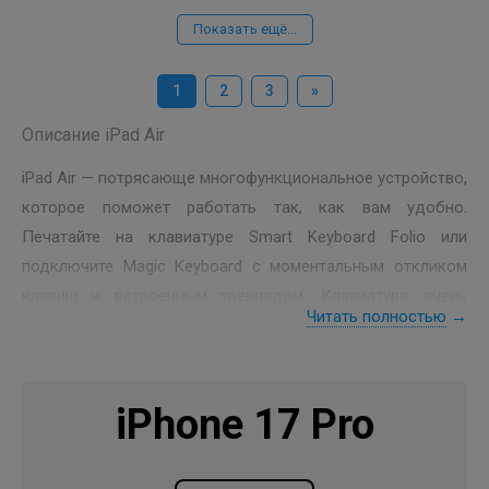
Показать ещё...
1
2
3
»
Описание iPad Air
iPad Air — потрясающе многофункциональное устройство,
которое поможет работать так, как вам удобно.
Печатайте на клавиатуре Smart Keyboard Folio или
подключите Magic Keyboard с моментальным откликом
клавиш и встроенным трекпадом. Клавиатура очень
Читать полностью
→
пригодится для таких необходимых дел, как почта. И,
конечно, для таких приятных занятий, как сочинение
рассказов. Заряда аккумулятора хватит на целый день —
iPhone 17 Pro
iPad Air готов работать столько, сколько потребуется.
Мощный процессор A14 Bionic поможет вам воплощать