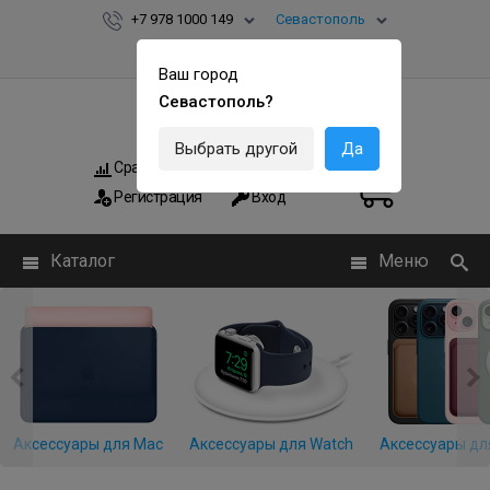
+7 978 1000 149
Севастополь
Ваш город
Севастополь?
Выбрать другой
Да
Сравнить
Мои заказы
0
0
Регистрация
Вход
Каталог
Меню
Аксессуары для Mac
Аксессуары для Watch
Аксессуары дл