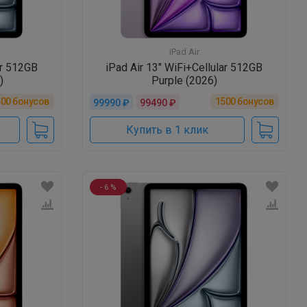
iPad Air
ar 512GB
iPad Air 13" WiFi+Cellular 512GB
)
Purple (2026)
500
бонусов
1500
бонусов
99990 ₽
99490 ₽
Купить в 1 клик
- 6 %