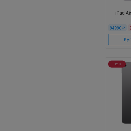
iPad Ai
94990 ₽
Куп
- 12 %