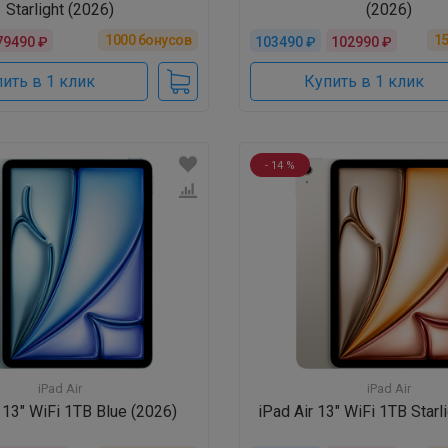
Starlight (2026)
(2026)
1000
бонусов
1
79490 ₽
103490 ₽
102990 ₽
ить в 1 клик
Купить в 1 клик
- 14 %
iPad Air
iPad Air
r 13" WiFi 1TB Blue (2026)
iPad Air 13" WiFi 1TB Starl