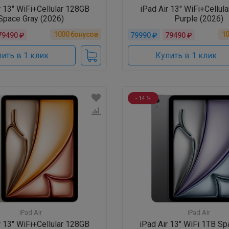
r 13" WiFi+Cellular 128GB
iPad Air 13" WiFi+Cellul
Space Gray (2026)
Purple (2026)
1000
бонусов
1
79490 ₽
79990 ₽
79490 ₽
ить в 1 клик
Купить в 1 клик
- 14 %
iPad Air
iPad Air
r 13" WiFi+Cellular 128GB
iPad Air 13" WiFi 1TB Sp