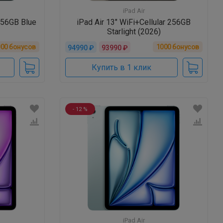
iPad Air
 256GB Blue
iPad Air 13" WiFi+Cellular 256GB
Starlight (2026)
000
бонусов
1000
бонусов
94990 ₽
93990 ₽
Купить в 1 клик
- 12 %
iPad Air