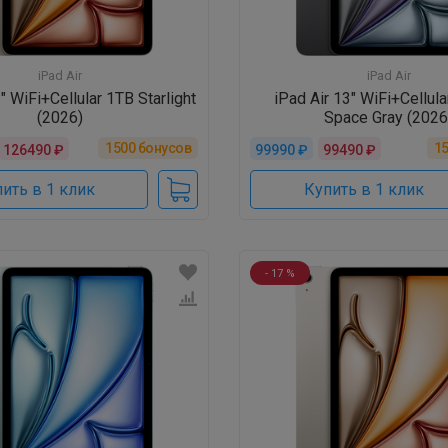
iPad Air
iPad Air
" WiFi+Cellular 1TB Starlight
iPad Air 13" WiFi+Cellul
(2026)
Space Gray (2026
1500
бонусов
1
126490 ₽
99990 ₽
99490 ₽
ить в 1 клик
Купить в 1 клик
- 17 %