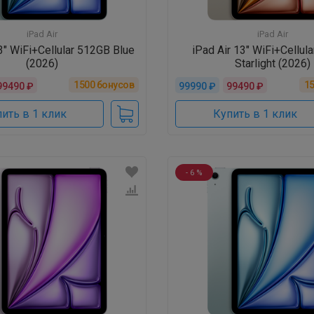
iPad Air
iPad Air
3" WiFi+Cellular 512GB Blue
iPad Air 13" WiFi+Cellul
(2026)
Starlight (2026)
1500
бонусов
1
99490 ₽
99990 ₽
99490 ₽
ить в 1 клик
Купить в 1 клик
- 6 %