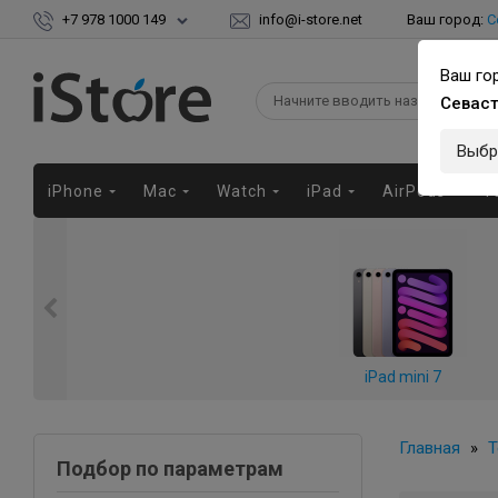
+7 978 1000 149
info@i-store.net
Ваш город:
С
Ваш го
Севас
Выбр
iPhone
Mac
Watch
iPad
AirPods
Г
iPad mini 7
Главная
»
Т
Подбор по параметрам