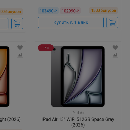
1500
бонусов
103490 ₽
102990 ₽
500
бонусов
Купить в 1 клик
- 7 %
iPad Air
ight (2026)
iPad Air 13" WiFi 512GB Space Gray
(2026)