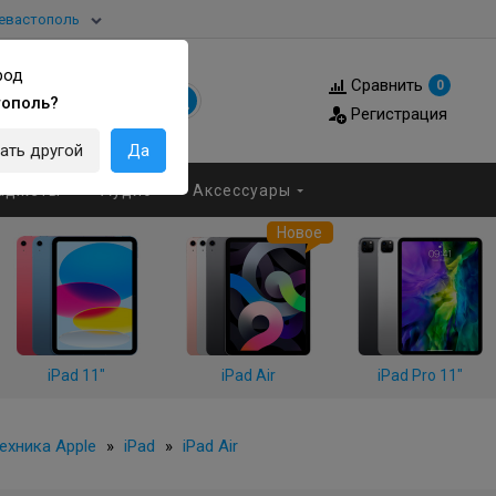
евастополь
род
Сравнить
0
тополь?
Регистрация
ать другой
Да
аджеты
Аудио
Аксессуары
Новое
iPad 11"
iPad Air
iPad Pro 11"
ехника Apple
»
iPad
»
iPad Air