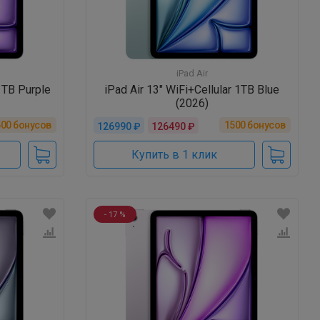
iPad Air
 1TB Purple
iPad Air 13" WiFi+Cellular 1TB Blue
(2026)
500
бонусов
1500
бонусов
126990 ₽
126490 ₽
Купить в 1 клик
- 17 %