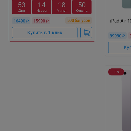
53
14
18
49
Дня
Часов
Минут
Секунд
500
бонусов
iPad Air 1
16490 ₽
15990 ₽
Купить в 1 клик
99990 ₽
Куп
- 6 %