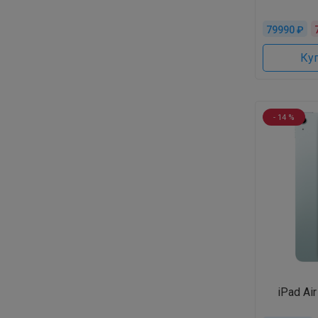
79990 ₽
Куп
- 14 %
iPad Ai