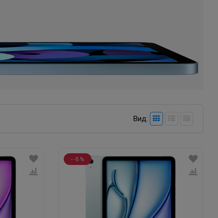
Вид:
- -5 %