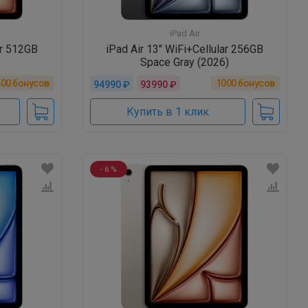
iPad Air
ar 512GB
iPad Air 13" WiFi+Cellular 256GB
Space Gray (2026)
500
бонусов
1000
бонусов
94990 ₽
93990 ₽
Купить в 1 клик
- 6 %