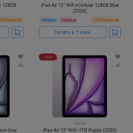
ar 128GB
iPad Air 13" WiFi+Cellular 128GB Blue
(2026)
000
бонусов
1000
бонусов
79990 ₽
79490 ₽
Купить в 1 клик
- 14 %
iPad Air
ace Gray
iPad Air 13" WiFi 1TB Purple (2026)