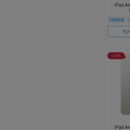
iPad Ai
79990 ₽
Куп
- 12 %
iPad Ai