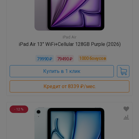
iPad Air
iPad Air 13" WiFi+Cellular 128GB Purple (2026)
1000
бонусов
79990 ₽
79490 ₽
Купить в 1 клик
Кредит от 8339 ₽/мес.
- 12 %