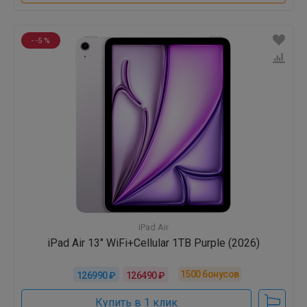
- -5 %
iPad Air
iPad Air 13" WiFi+Cellular 1TB Purple (2026)
1500
бонусов
126990 ₽
126490 ₽
Купить в 1 клик