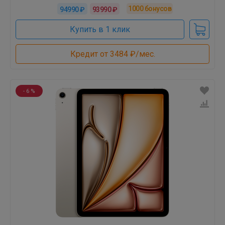
1000
бонусов
94990 ₽
93990 ₽
Купить в 1 клик
Кредит от 3484 ₽/мес.
- 6 %