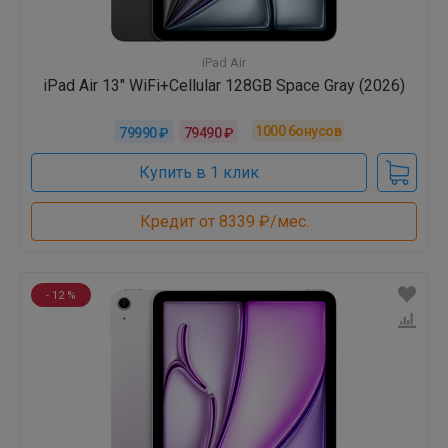
iPad Air
iPad Air 13" WiFi+Cellular 128GB Space Gray (2026)
1000
бонусов
79990 ₽
79490 ₽
Купить в 1 клик
Кредит от 8339 ₽/мес.
- 12 %