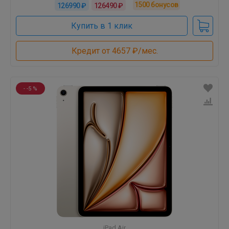
1500
бонусов
126990 ₽
126490 ₽
Купить в 1 клик
Кредит от 4657 ₽/мес.
- -5 %
iPad Air