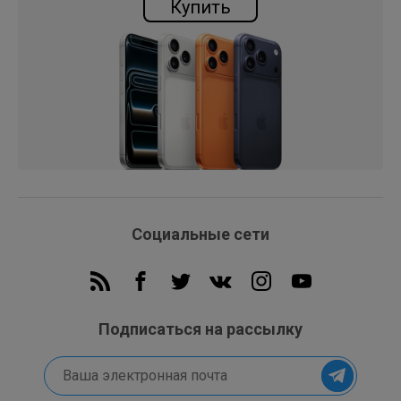
свои идеи в жизнь. Снимайте видео 4K и монтируйте его
Купить
прямо на iPad Air. Благодаря Apple Pencil 2‑го поколения
вы сможете создавать прекрасные рисунки и
иллюстрации с плавными тональными переходами —
кисти можно менять прямо в процессе работы. А
процессор A14 Bionic с расширенными возможностями
обработки графики и усовершенст­вованными
технологиями машинного обучения откроет новые
перспективы для творчества. Редактируйте фото, пишите
музыку — вы сможете реализовать свой потенциал как
Социальные сети
захотите.
iPad Air подключается к сетям Wi‑Fi и 4G LTE, а значит, вы
всегда будете на связи. Общайтесь по FaceTime,
Подписаться на рассылку
устраивайте видеоконференции и работайте над
учебными проектами вместе с друзьями и однокласс­
никами, где бы вы ни находились. Благодаря передовым
камерам и микрофонам вы и ваши собеседники будете