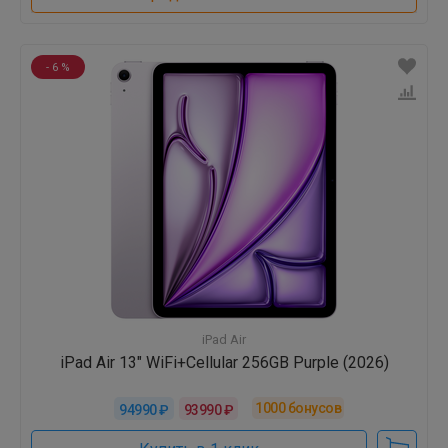
- 6 %
iPad Air
iPad Air 13" WiFi+Cellular 256GB Purple (2026)
1000
бонусов
94990 ₽
93990 ₽