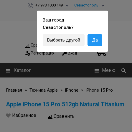
+7 978 1000 149
Севастополь
Ваш город
Севастополь?
Выбрать другой
Да
Сравнить
Мои заказы
0
0
Регистрация
Вход
Каталог
Меню
Главная
»
Техника Apple
»
iPhone
»
iPhone 15 Pro
Apple iPhone 15 Pro 512gb Natural Titanium
Избранное
Сравнить