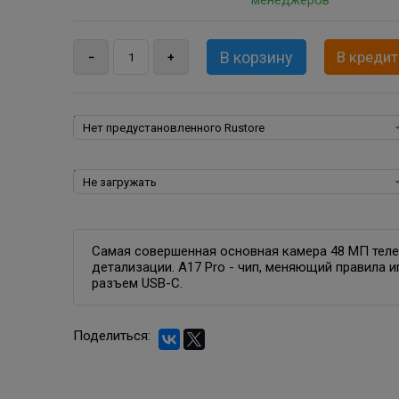
менеджеров
В кредит
Rustore:
Пакеты программ для iPhone, iPad, iPod, iOS:
Самая совершенная основная камера 48 МП тел
детализации. A17 Pro - чип, меняющий правила и
разъем USB-C.
Поделиться: