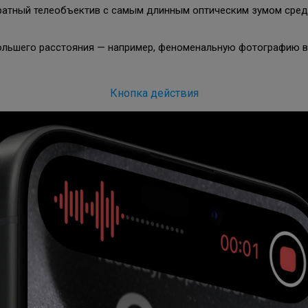
кратный телеобъектив с самым длинным оптическим зумом сред
ольшего расстояния — например, феноменальную фотографию ва
Кнопка действия