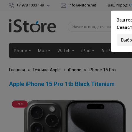
+7 978 1000 149
info@i-store.net
Ваш город:
С
Ваш го
Севас
Выбр
iPhone
Mac
Watch
iPad
AirPods
Г
Главная
»
Техника Apple
»
iPhone
»
iPhone 15 Pro
Apple iPhone 15 Pro 1tb Black Titanium
- 9 %