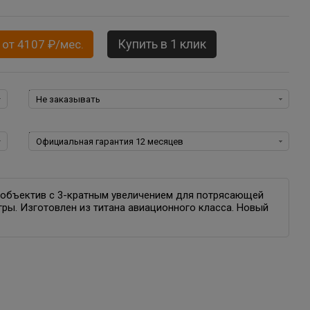
Купить в 1 клик
 от 4107 ₽/мес.
Программное обеспечение для iOS:
Гарантия:
еобъектив с 3-кратным увеличением для потрясающей
гры. Изготовлен из титана авиационного класса. Новый