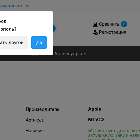
евастополь
род
Сравнить
0
тополь?
Регистрация
ать другой
Да
аджеты
Аудио
Аксессуары
Apple
Производитель
:
MTVC3
Артикул
:
Наличие:
Действует дополните
актуальную цену и нали