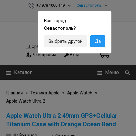
+7 978 1000 149
Севастополь
Ваш город
Севастополь?
Выбрать другой
Да
Сравнить
Мои заказы
0
0
Регистрация
Вход
Каталог
Меню
Главная
»
Техника Apple
»
Apple Watch
»
Apple Watch Ultra 2
Apple Watch Ultra 2 49mm GPS+Cellular
Titanium Case with Orange Ocean Band
Избранное