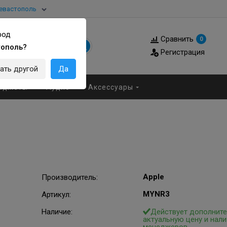
евастополь
род
Сравнить
0
тополь?
Регистрация
ать другой
Да
аджеты
Аудио
Аксессуары
Apple
Производитель
:
MYNR3
Артикул
:
Наличие:
Действует дополните
актуальную цену и нали