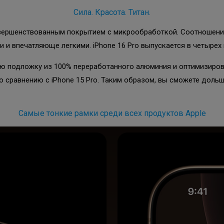
Сила. Красота. Титан.
совершенствованным покрытием с микрообработкой. Соотношение
 и впечатляюще легкими. iPhone 16 Pro выпускается в четырех 
ую подложку из 100% переработанного алюминия и оптимизиров
о сравнению с iPhone 15 Pro. Таким образом, вы сможете дол
Самые тонкие рамки среди всех продуктов Apple