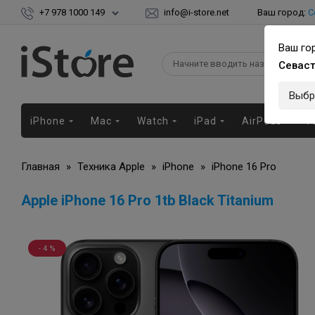
+7 978 1000 149
info@i-store.net
Ваш город:
С
Ваш го
Севас
Выбр
iPhone
Mac
Watch
iPad
AirPods
Г
Главная
»
Техника Apple
»
iPhone
»
iPhone 16 Pro
Apple iPhone 16 Pro 1tb Black Titanium
- 4 %