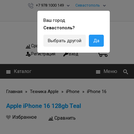
+7 978 1000 149
Севастополь
Ваш город
Севастополь?
Выбрать другой
Да
Сравнить
Мои заказы
0
0
Регистрация
Вход
Каталог
Меню
Главная
»
Техника Apple
»
iPhone
»
iPhone 16
Apple iPhone 16 128gb Teal
Избранное
Сравнить