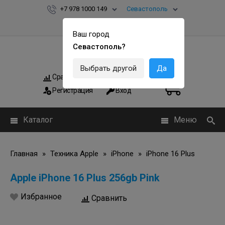
+7 978 1000 149
Севастополь
Ваш город
Севастополь?
Выбрать другой
Да
Сравнить
Мои заказы
0
0
Регистрация
Вход
Каталог
Меню
Главная
»
Техника Apple
»
iPhone
»
iPhone 16 Plus
Apple iPhone 16 Plus 256gb Pink
Избранное
Сравнить