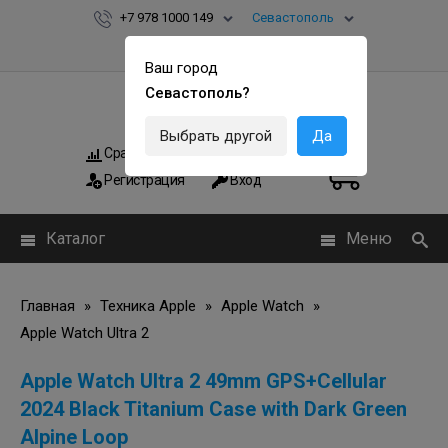
+7 978 1000 149
Севастополь
Ваш город
Севастополь?
Выбрать другой
Да
Сравнить
Мои заказы
0
0
Регистрация
Вход
Каталог
Меню
Главная
»
Техника Apple
»
Apple Watch
»
Apple Watch Ultra 2
Apple Watch Ultra 2 49mm GPS+Cellular
2024 Black Titanium Case with Dark Green
Alpine Loop