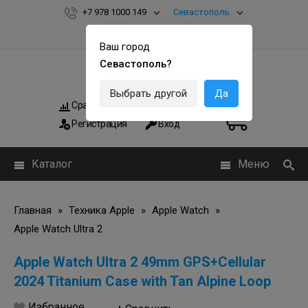
+7 978 1000 149
Севастополь
Ваш город
Севастополь?
Выбрать другой
Да
Сравнить
Мои заказы
0
0
Регистрация
Вход
Каталог
Меню
Главная
»
Техника Apple
»
Apple Watch
»
Apple Watch Ultra 2
Apple Watch Ultra 2 49mm GPS+Cellular
2024 Titanium Case with Tan Alpine Loop
Избранное