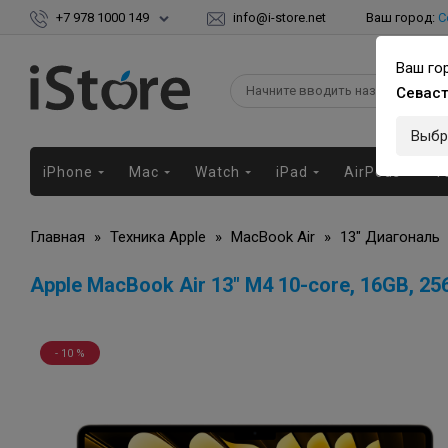
+7 978 1000 149
info@i-store.net
Ваш город:
С
Ваш го
Севас
Выбр
iPhone
Mac
Watch
iPad
AirPods
Г
Главная
»
Техника Apple
»
MacBook Air
»
13" Диагональ
Apple MacBook Air 13" M4 10-core, 16GB, 25
- 10 %