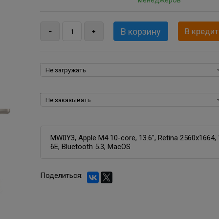
менеджеров
В кредит
Пакеты программ для MacBook, iMac, Mac mini, O
Программное обеспечение для OS X:
MW0Y3, Apple M4 10-core, 13.6", Retina 2560x1664,
6E, Bluetooth 5.3, MacOS
Поделиться: