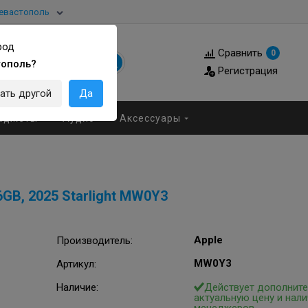
евастополь
род
Сравнить
0
тополь?
Регистрация
ать другой
Да
аджеты
Аудио
Аксессуары
6GB, 2025 Starlight MW0Y3
Apple
Производитель
:
MW0Y3
Артикул
:
Наличие:
Действует дополните
актуальную цену и нали