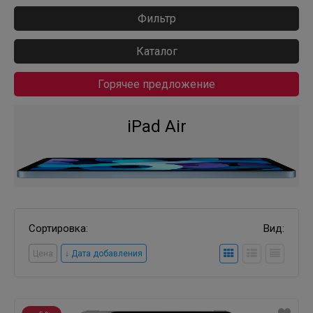
Фильтр
Каталог
Горячее предложение
iPad Air
Сортировка:
Вид:
Цена
↓ Дата добавления