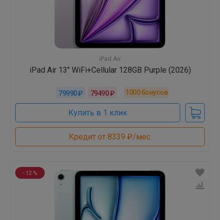
iPad Air
iPad Air 13" WiFi+Cellular 128GB Purple (2026)
1000
бонусов
79990 ₽
79490 ₽
Купить в 1 клик
Кредит от 8339 ₽/мес.
- 12 %