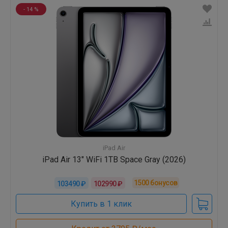
- 14 %
iPad Air
iPad Air 13" WiFi 1TB Space Gray (2026)
1500
бонусов
103490 ₽
102990 ₽
Купить в 1 клик