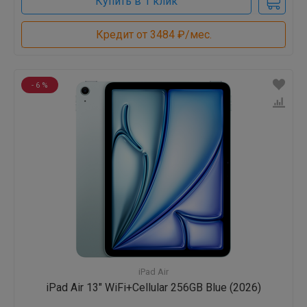
Купить в 1 клик
Кредит от 3484 ₽/мес.
- 6 %
iPad Air
iPad Air 13" WiFi+Cellular 256GB Blue (2026)