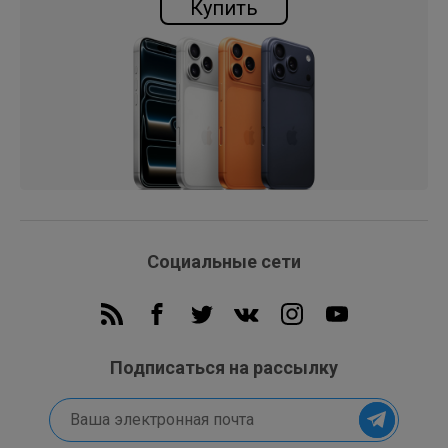
свои идеи в жизнь. Снимайте видео 4K и монтируйте его
Купить
прямо на iPad Air. Благодаря Apple Pencil 2‑го поколения
вы сможете создавать прекрасные рисунки и
иллюстрации с плавными тональными переходами —
кисти можно менять прямо в процессе работы. А
процессор A14 Bionic с расширенными возможностями
обработки графики и усовершенст­вованными
технологиями машинного обучения откроет новые
перспективы для творчества. Редактируйте фото, пишите
музыку — вы сможете реализовать свой потенциал как
Социальные сети
захотите.
iPad Air подключается к сетям Wi‑Fi и 4G LTE, а значит, вы
всегда будете на связи. Общайтесь по FaceTime,
Подписаться на рассылку
устраивайте видеоконференции и работайте над
учебными проектами вместе с друзьями и однокласс­
никами, где бы вы ни находились. Благодаря передовым
камерам и микрофонам вы и ваши собеседники будете