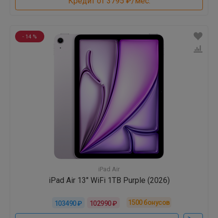
Кредит от 3795 ₽/мес.
- 14 %
iPad Air
iPad Air 13" WiFi 1TB Purple (2026)
1500
бонусов
103490 ₽
102990 ₽