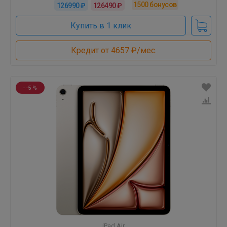
1500
бонусов
126990 ₽
126490 ₽
Купить в 1 клик
Кредит от 4657 ₽/мес.
- -5 %
iPad Air