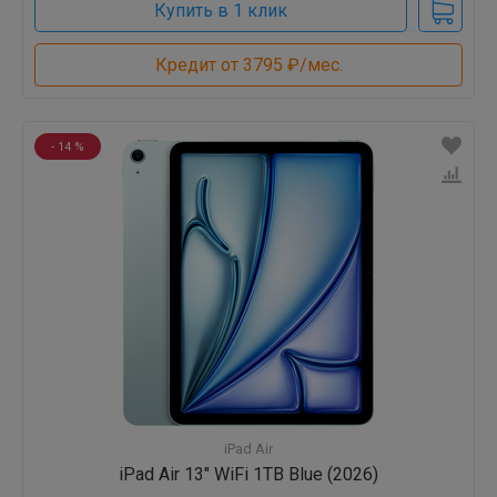
Купить в 1 клик
Кредит от 3795 ₽/мес.
- 14 %
iPad Air
iPad Air 13" WiFi 1TB Blue (2026)