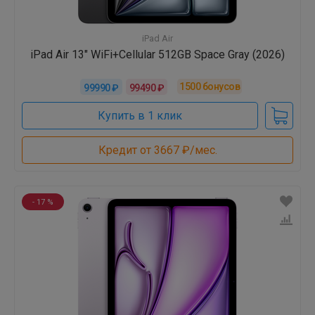
iPad Air
iPad Air 13" WiFi+Cellular 512GB Space Gray (2026)
1500
бонусов
99990 ₽
99490 ₽
Купить в 1 клик
Кредит от 3667 ₽/мес.
- 17 %