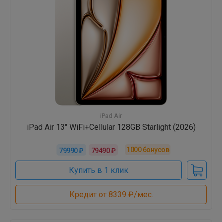
iPad Air
iPad Air 13" WiFi+Cellular 128GB Starlight (2026)
1000
бонусов
79990 ₽
79490 ₽
Купить в 1 клик
Кредит от 8339 ₽/мес.