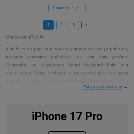
Показать ещё...
1
2
3
»
Описание iPad Air
iPad Air — потрясающе многофункциональное устройство,
которое поможет работать так, как вам удобно.
Печатайте на клавиатуре Smart Keyboard Folio или
подключите Magic Keyboard с моментальным откликом
клавиш и встроенным трекпадом. Клавиатура очень
Читать полностью
→
пригодится для таких необходимых дел, как почта. И,
конечно, для таких приятных занятий, как сочинение
рассказов. Заряда аккумулятора хватит на целый день —
iPhone 17 Pro
iPad Air готов работать столько, сколько потребуется.
Мощный процессор A14 Bionic поможет вам воплощать