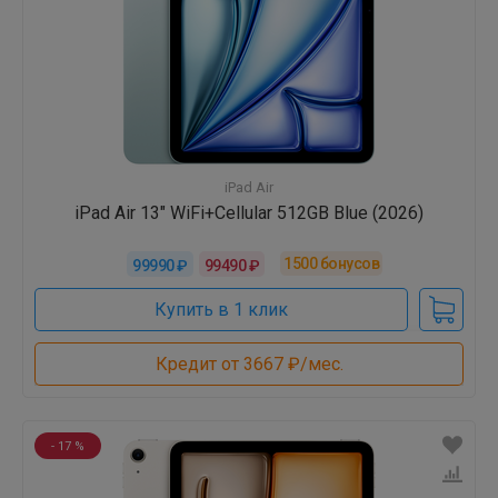
iPad Air
iPad Air 13" WiFi+Cellular 512GB Blue (2026)
1500
бонусов
99990 ₽
99490 ₽
Купить в 1 клик
Кредит от 3667 ₽/мес.
- 17 %