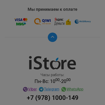
превосходно видеть и слышать друг друга. iPad Air может
Мы принимаем к оплате
подключаться к сверх­скоростным сетям стандарта Wi‑Fi
6. А с поддержкой 4G LTE даже отсутствие Wi‑Fi — не
проблема.
Дисплей
Дисплей Liquid Retina 10,9 дюйма на всю переднюю
панель с технологией True Tone, широким цветовым
охватом (P3) и антибликовым покрытием./li>
Разрешение 2360×1640 пикселей (264 пикселя на
дюйм)
Часы работы:
Широкий цветовой охват (P3)
00
00
Пн-Вс: 10
-20
Технология True Tone
Viber
Telegram
WhatsApp
Яркость 500 кд/м
+7 (978) 1000-149
Процессор