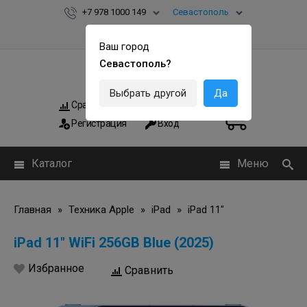
+7 978 1000 149
Севастополь
Ваш город
Севастополь?
Выбрать другой
Да
Сравнить
Мои заказы
0
0
Регистрация
Вход
Каталог
Меню
Главная
»
Техника Apple
»
iPad
»
iPad 11"
iPad 11" WiFi 256GB Blue (2025)
Избранное
Сравнить