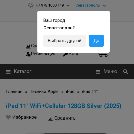
+7 978 1000 149
Севастополь
Ваш город
Севастополь?
Выбрать другой
Да
Сравнить
Мои заказы
0
0
Регистрация
Вход
Каталог
Меню
Главная
»
Техника Apple
»
iPad
»
iPad 11"
iPad 11" WiFi+Cellular 128GB Silver (2025)
Избранное
Сравнить