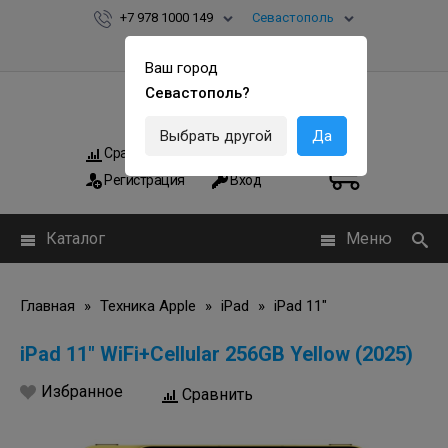
+7 978 1000 149
Севастополь
Ваш город
Севастополь?
Выбрать другой
Да
Сравнить
Мои заказы
0
0
Регистрация
Вход
Каталог
Меню
Главная
»
Техника Apple
»
iPad
»
iPad 11"
iPad 11" WiFi+Cellular 256GB Yellow (2025)
Избранное
Сравнить