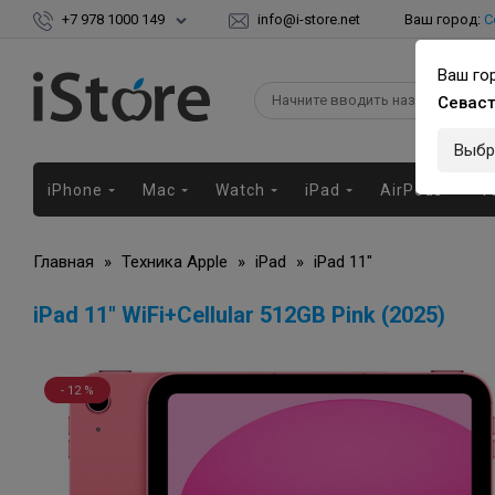
+7 978 1000 149
info@i-store.net
Ваш город:
С
Ваш го
Севас
Выбр
iPhone
Mac
Watch
iPad
AirPods
Г
Главная
»
Техника Apple
»
iPad
»
iPad 11"
iPad 11" WiFi+Cellular 512GB Pink (2025)
- 12 %