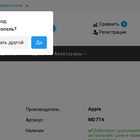
евастополь
род
Сравнить
0
тополь?
Регистрация
ать другой
Да
аджеты
Аудио
Аксессуары
Apple
Производитель
:
MD7T4
Артикул
:
Наличие:
Действует дополните
актуальную цену и нали