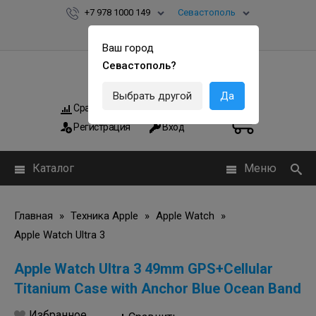
+7 978 1000 149
Севастополь
Ваш город
Севастополь?
Выбрать другой
Да
Сравнить
Мои заказы
0
0
Регистрация
Вход
Каталог
Меню
Главная
»
Техника Apple
»
Apple Watch
»
Apple Watch Ultra 3
Apple Watch Ultra 3 49mm GPS+Cellular
Titanium Case with Anchor Blue Ocean Band
Избранное