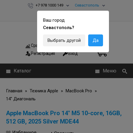
+7 978 1000 149
Севастополь
Ваш город
Севастополь?
Выбрать другой
Да
Сравнить
Мои заказы
0
0
Регистрация
Вход
Каталог
Меню
Главная
»
Техника Apple
»
MacBook Pro
»
14" Диагональ
Apple MacBook Pro 14" M5 10-core, 16GB,
512 GB, 2025 Silver MDE44
Избранное