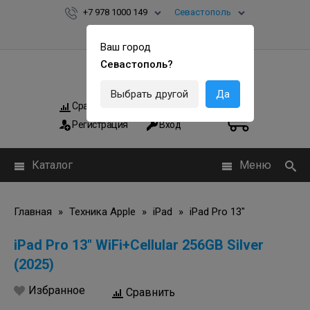
+7 978 1000 149
Севастополь
Ваш город
Севастополь?
Выбрать другой
Да
Сравнить
Мои заказы
0
0
Регистрация
Вход
Каталог
Меню
Главная
»
Техника Apple
»
iPad
»
iPad Pro 13"
iPad Pro 13" WiFi+Cellular 256GB Silver
(2025)
Избранное
Сравнить