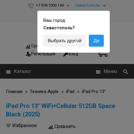
+7 978 1000 149
Севастополь
Ваш город
Севастополь?
Выбрать другой
Да
Сравнить
Мои заказы
0
0
Регистрация
Вход
Каталог
Меню
Главная
»
Техника Apple
»
iPad
»
iPad Pro 13"
iPad Pro 13" WiFi+Cellular 512GB Space
Black (2025)
Избранное
Сравнить