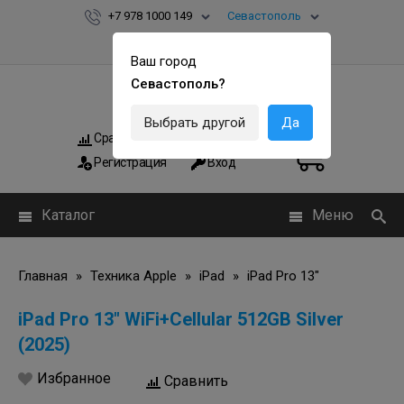
+7 978 1000 149
Севастополь
Ваш город
Севастополь?
Выбрать другой
Да
Сравнить
Мои заказы
0
0
Регистрация
Вход
Каталог
Меню
Главная
»
Техника Apple
»
iPad
»
iPad Pro 13"
iPad Pro 13" WiFi+Cellular 512GB Silver
(2025)
Избранное
Сравнить