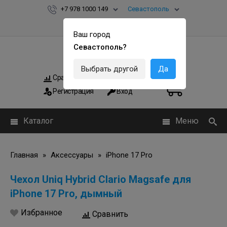
+7 978 1000 149
Севастополь
Ваш город
Севастополь?
Выбрать другой
Да
Сравнить
Мои заказы
0
0
Регистрация
Вход
Каталог
Меню
Главная
»
Аксессуары
»
iPhone 17 Pro
Чехол Uniq Hybrid Clario Magsafe для
iPhone 17 Pro, дымный
Избранное
Сравнить