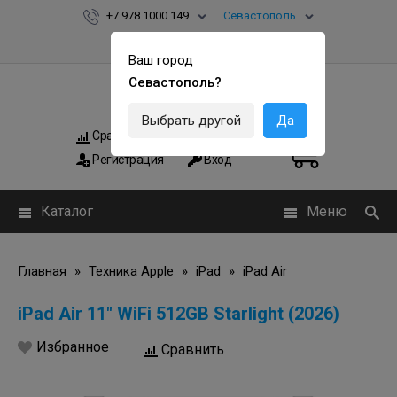
+7 978 1000 149
Севастополь
Ваш город
Севастополь?
Выбрать другой
Да
Сравнить
Мои заказы
0
0
Регистрация
Вход
Каталог
Меню
Главная
»
Техника Apple
»
iPad
»
iPad Air
iPad Air 11" WiFi 512GB Starlight (2026)
Избранное
Сравнить