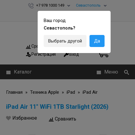
+7 978 1000 149
Севастополь
Ваш город
Севастополь?
Выбрать другой
Да
Сравнить
Мои заказы
0
0
Регистрация
Вход
Каталог
Меню
Главная
»
Техника Apple
»
iPad
»
iPad Air
iPad Air 11" WiFi 1TB Starlight (2026)
Избранное
Сравнить