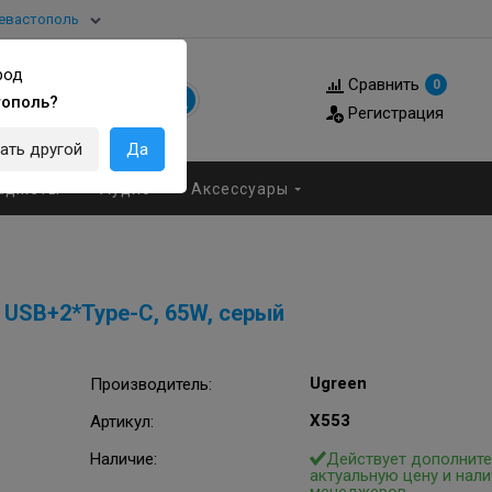
евастополь
род
Сравнить
0
тополь?
Регистрация
ать другой
Да
аджеты
Аудио
Аксессуары
 USB+2*Type-C, 65W, серый
Ugreen
Производитель
:
X553
Артикул
:
Наличие:
Действует дополните
актуальную цену и нали