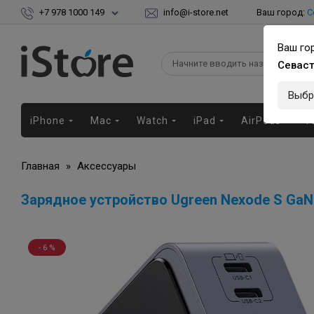
+7 978 1000 149
info@i-store.net
Ваш город:
С
Ваш го
Севас
Выбр
iPhone
Mac
Watch
iPad
AirPods
Г
Главная
»
Аксессуары
Зарядное устройство Ugreen Nexode S GaN
- 6 %