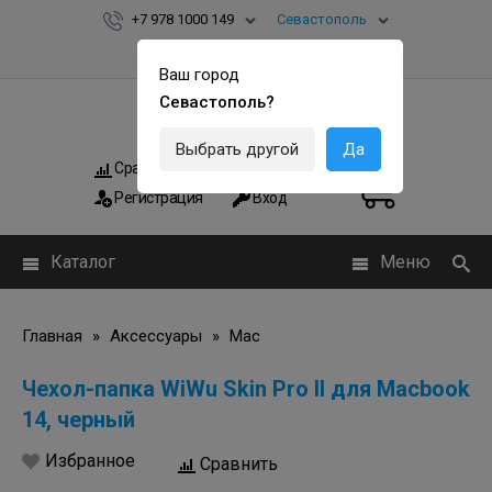
+7 978 1000 149
Севастополь
Ваш город
Севастополь?
Выбрать другой
Да
Сравнить
Мои заказы
0
0
Регистрация
Вход
Каталог
Меню
Главная
»
Аксессуары
»
Mac
Чехол-папка WiWu Skin Pro II для Macbook
14, черный
Избранное
Сравнить