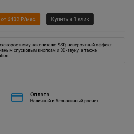
Купить в 1 клик
 от 6432 ₽/мес.
рхскоростному накопителю SSD, невероятный эффект
ивным спусковым кнопкам и 3D-звуку, а также
tion.
Оплата
Наличный и безналичный расчет