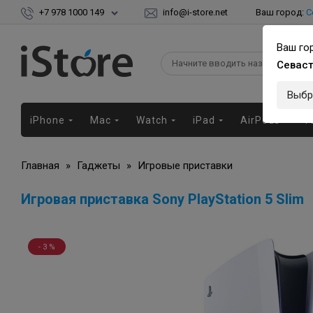
+7 978 1000 149
info@i-store.net
Ваш город:
С
Ваш го
Севас
Выбр
iPhone
Mac
Watch
iPad
AirPods
Г
Главная
»
Гаджеты
»
Игровые приставки
Игровая приставка Sony PlayStation 5 Slim
- 3 %