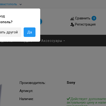
евастополь
род
Сравнить
0
тополь?
Регистрация
ать другой
Да
аджеты
Аудио
Аксессуары
Sony
Производитель
:
Артикул
:
Наличие:
Действует дополните
актуальную цену и нали