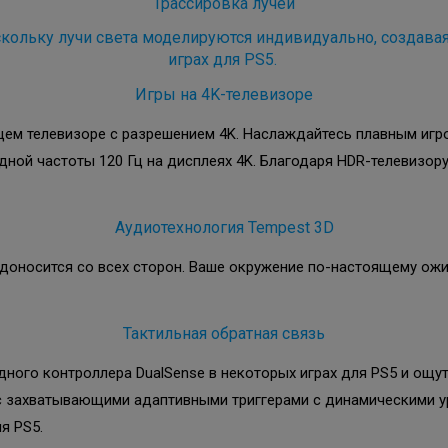
Трассировка лучей
скольку лучи света моделируются индивидуально, создава
играх для PS5.
Игры на 4K-телевизоре
щем телевизоре с разрешением 4K. Наслаждайтесь плавным игр
дной частоты 120 Гц на дисплеях 4K. Благодаря HDR-телевизо
Аудиотехнология Tempest 3D
 доносится со всех сторон. Ваше окружение по-настоящему ожи
Тактильная обратная связь
ого контроллера DualSense в некоторых играх для PS5 и ощут
с захватывающими адаптивными триггерами с динамическими у
я PS5.